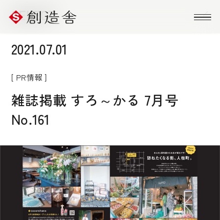
SELECT
2021.07.01
CATEGORY
ALL
お知らせ
PR情報
[ PR情報 ]
コラム
イベント
雑誌掲載 すろ～かる 7月号
No.161
YEAR
ALL
2026年
2025年
2024年
2023年
2022年
2021年
2020年