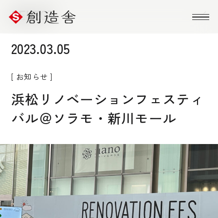
SELECT
2023.03.05
CATEGORY
ALL
お知らせ
PR情報
[ お知らせ ]
コラム
イベント
浜松リノベーションフェスティ
バル＠ソラモ・新川モール
YEAR
ALL
2026年
2025年
2024年
2023年
2022年
2021年
2020年