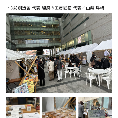
・(株)創造舎 代表 駿府の工房匠宿 代表／山梨 洋靖