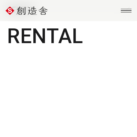
SELECT
RENTAL
建築種別
ALL
店舗
住居
事務所
売土地
空き状況
ALL
施工中
入居可
空き待ち