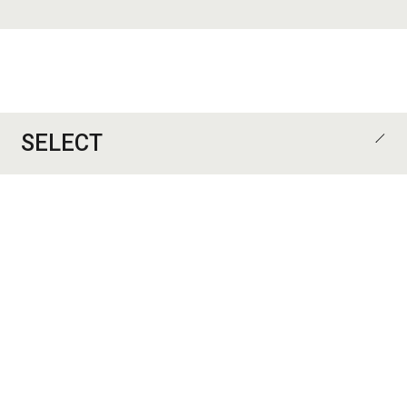
SELECT
CATEGORY
ALL
住宅
集合住宅
オフィス
店舗
施設
デザイン監修
歯科医院
医院