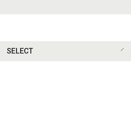
SELECT
CATEGORY
ALL
歯科医院
医院
住宅
集合住宅
オフィス
店舗
施設
デザイン監修